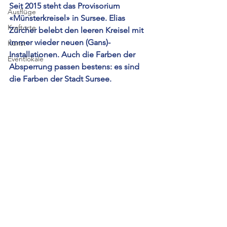
Seit 2015 steht das Provisorium 
Ausflüge
«Münsterkreisel» in Sursee. Elias 
Kraftorte
Zürcher belebt den leeren Kreisel mit 
immer wieder neuen (Gans)-
Kunst
Installationen. Auch die Farben der 
Eventlokale
Absperrung passen bestens: es sind 
die Farben der Stadt Sursee.