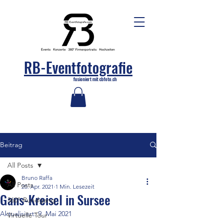
RB-Eventfotografie
fusioniert mit cbfoto.ch
© Copyright
Beitrag
All Posts
Bruno Raffa
All Posts
20. Apr. 2021
1 Min. Lesezeit
Gans-Kreisel in Sursee
360°-Rundgang
Aktualisiert:
9. Mai 2021
Virtuelle Tour