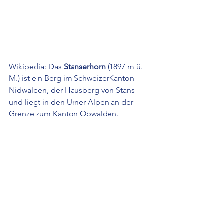
Wikipedia: Das 
Stanserhorn
 (1897 
m ü. 
M.
) ist ein 
Berg
 im 
Schweizer
Kanton 
Nidwalden
, der Hausberg von 
Stans
und liegt in den 
Urner Alpen
 an der 
Grenze zum 
Kanton Obwalden
.