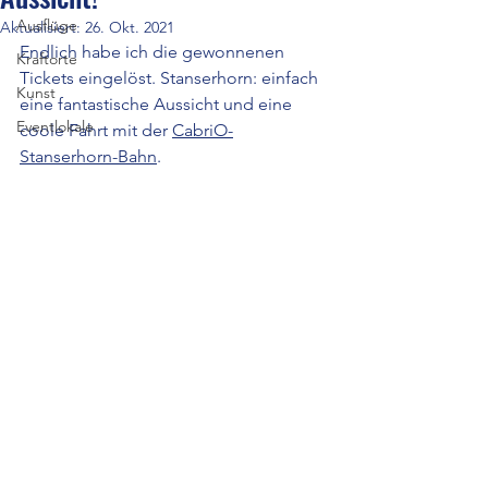
Ausflüge
Aktualisiert:
26. Okt. 2021
Endlich habe ich die gewonnenen 
Kraftorte
Tickets eingelöst. Stanserhorn: einfach 
Kunst
eine fantastische Aussicht und eine 
Eventlokale
coole Fahrt mit der 
CabriO-
Stanserhorn-Bahn
.