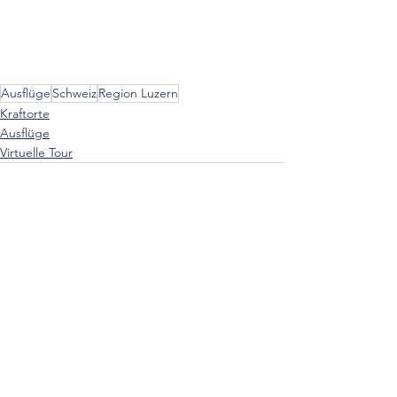
Ausflüge
Schweiz
Region Luzern
Kraftorte
Ausflüge
Virtuelle Tour
Alle ansehen
Aktuelle Beiträge